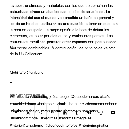
lavabos, encimeras y materiales con los que se combinan las
estructuras ofrece un abanico casi infinito de soluciones. La
intensidad del uso al que se ve sometido un baño en general y
los de un hotel en particular, es una cuestión a tener en cuenta a
la hora de equiparlo. La mejor opción a la hora de definir los
elementos, es optar por elementos y estilos atemporales. Las
estructuras metálicas permiten crear espacios con personalidad
fácilmente combinables. A continuación, los principales valores
de la U6 Collection:
Mobiliario @unibano
–
–
#Artdirection #branding y #catalogo @cabodemarcas #baño
Compartir esta entrada
#muebledebaño #bathroom #bath #bathtime #decoraciondebaño
#bathroomdesign #architecture #bathroominspiration
#bathroommodel #reformas #reformasintegrales
#interior&amp;home #diseñodeinteriores #interiorinspiration