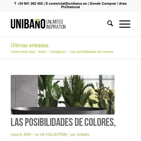
T +34 941 262 455
|
E comercial@unibano.es
|
Donde Comprar
|
Area
Profesional
Últimas entradas
Usted está aquí:
Inicio
/
Instagram
/
Las posibilidades de colores,
Las posibilidades de colores,
/
/
mayo 8, 2024
en
U6 COLLECTION
por
Unibaño