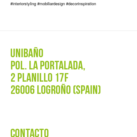
#interiorstyling #mobiliardesign #decorinspiration
#inspirationoftheday #reformasinteligentes #bañosmodernos
#banos #amedida
UNIBAÑO
POL. La Portalada,
2 PLANILLO 17F
26006 LOGROÑO (SPAIN)
CONTACTO