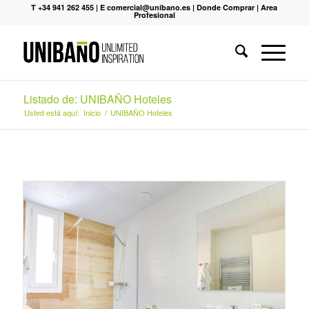
T +34 941 262 455
|
E comercial@unibano.es
|
Donde Comprar
|
Area
Profesional
Listado de: UNIBAÑO Hoteles
Usted está aquí:
Inicio
/
UNIBAÑO Hoteles