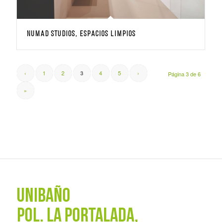
NUMAD STUDIOS, espacios limpios
‹
1
2
4
5
›
3
Página 3 de 6
»
UNIBAÑO
POL. La Portalada,